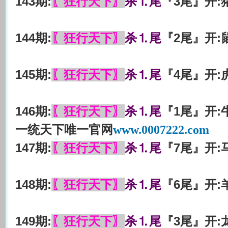
143期:
〖狂行天下〗
杀⒈尾
『3尾』开:
144期:
〖狂行天下〗
杀⒈尾
『2尾』开:
145期:
〖狂行天下〗
杀⒈尾
『4尾』开:
146期:
〖狂行天下〗
杀⒈尾
『1尾』开:
一统天下唯一官网
www.0007222.com
147期:
〖狂行天下〗
杀⒈尾
『7尾』开:
148期:
〖狂行天下〗
杀⒈尾
『6尾』开:
149期:
〖狂行天下〗
杀⒈尾
『3尾』开: