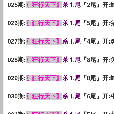
025期:
〖狂行天下〗
杀⒈尾
『2尾』开:
026期:
〖狂行天下〗
杀⒈尾
『5尾』开:
027期:
〖狂行天下〗
杀⒈尾
『4尾』开:
028期:
〖狂行天下〗
杀⒈尾
『8尾』开:
029期:
〖狂行天下〗
杀⒈尾
『8尾』开:
030期:
〖狂行天下〗
杀⒈尾
『6尾』开: