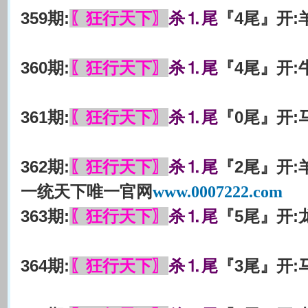
359期:
〖狂行天下〗
杀⒈尾
『4尾』开:
360期:
〖狂行天下〗
杀⒈尾
『4尾』开:
361期:
〖狂行天下〗
杀⒈尾
『0尾』开:
362期:
〖狂行天下〗
杀⒈尾
『2尾』开:
一统天下唯一官网
www.0007222.com
363期:
〖狂行天下〗
杀⒈尾
『5尾』开:
364期:
〖狂行天下〗
杀⒈尾
『3尾』开: