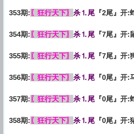
353期:
〖狂行天下〗
杀⒈尾
『2尾』开:
354期:
〖狂行天下〗
杀⒈尾
『7尾』开:
355期:
〖狂行天下〗
杀⒈尾
『7尾』开:
356期:
〖狂行天下〗
杀⒈尾
『0尾』开:
357期:
〖狂行天下〗
杀⒈尾
『0尾』开:
358期:
〖狂行天下〗
杀⒈尾
『0尾』开: