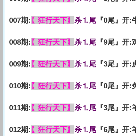
007期:
〖狂行天下〗
杀⒈尾
『0尾』开:
008期:
〖狂行天下〗
杀⒈尾
『9尾』开:
009期:
〖狂行天下〗
杀⒈尾
『3尾』开:
010期:
〖狂行天下〗
杀⒈尾
『0尾』开:
011期:
〖狂行天下〗
杀⒈尾
『3尾』开:
012期:
〖狂行天下〗
杀⒈尾
『6尾』开: