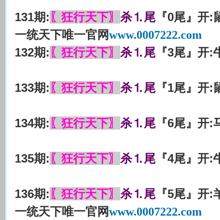
131期:
〖狂行天下〗
杀⒈尾
『0尾』开:
一统天下唯一官网
www.0007222.com
132期:
〖狂行天下〗
杀⒈尾
『3尾』开:
133期:
〖狂行天下〗
杀⒈尾
『1尾』开:
134期:
〖狂行天下〗
杀⒈尾
『6尾』开:
135期:
〖狂行天下〗
杀⒈尾
『4尾』开:
136期:
〖狂行天下〗
杀⒈尾
『5尾』开:
一统天下唯一官网
www.0007222.com