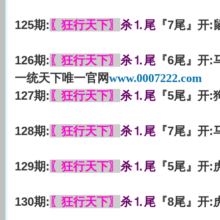
125期:
〖狂行天下〗
杀⒈尾
『7尾』开:
126期:
〖狂行天下〗
杀⒈尾
『6尾』开:
一统天下唯一官网
www.0007222.com
127期:
〖狂行天下〗
杀⒈尾
『5尾』开:
128期:
〖狂行天下〗
杀⒈尾
『7尾』开:
129期:
〖狂行天下〗
杀⒈尾
『5尾』开:
130期:
〖狂行天下〗
杀⒈尾
『8尾』开: