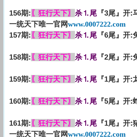
156期:
〖狂行天下〗
杀⒈尾
『3尾』开:
一统天下唯一官网
www.0007222.com
157期:
〖狂行天下〗
杀⒈尾
『6尾』开:
158期:
〖狂行天下〗
杀⒈尾
『2尾』开:
159期:
〖狂行天下〗
杀⒈尾
『1尾』开:
160期:
〖狂行天下〗
杀⒈尾
『5尾』开:
161期:
〖狂行天下〗
杀⒈尾
『1尾』开:
一统天下唯一官网
www.0007222.com