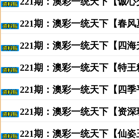
221期：澳彩一统天下【诚
221期：澳彩一统天下【春
221期：澳彩一统天下【四
221期：澳彩一统天下【特
221期：澳彩一统天下【四
221期：澳彩一统天下【资
221期：澳彩一统天下【仙