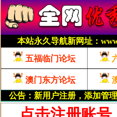
本站永久导航新网址：www.0
五福临门论坛
澳门东方论坛
公告：新用户注册，添加管理员微
点击注册账号