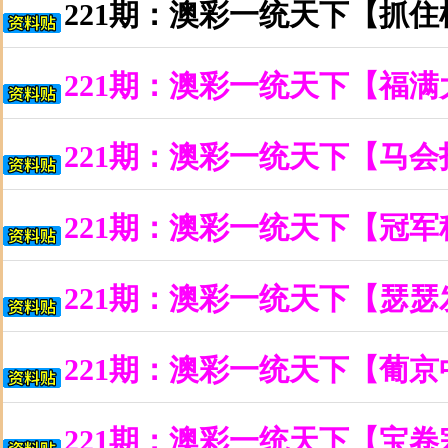
221期：澳彩一统天下【抓
221期：澳彩一统天下【福
221期：澳彩一统天下【马
221期：澳彩一统天下【冠
221期：澳彩一统天下【瑟
221期：澳彩一统天下【葡
221期：澳彩一统天下【宝