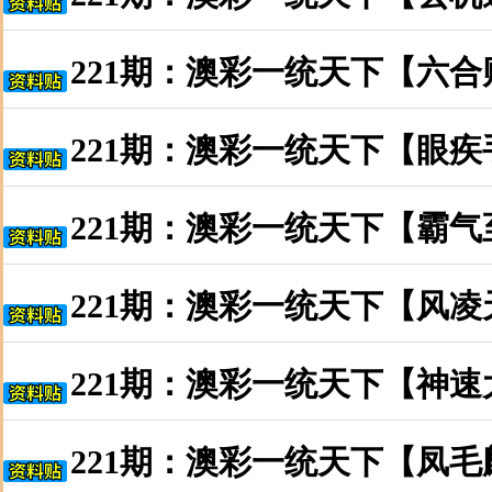
221期：澳彩一统天下【六
221期：澳彩一统天下【眼
221期：澳彩一统天下【霸
221期：澳彩一统天下【风
221期：澳彩一统天下【神
221期：澳彩一统天下【凤