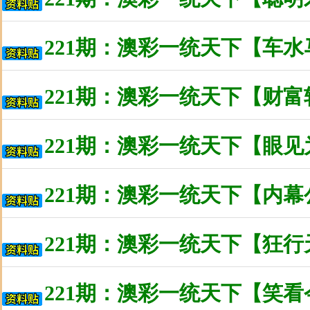
221期：澳彩一统天下【车
221期：澳彩一统天下【财
221期：澳彩一统天下【眼
221期：澳彩一统天下【内
221期：澳彩一统天下【狂
221期：澳彩一统天下【笑