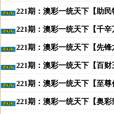
221期：澳彩一统天下【助
221期：澳彩一统天下【千
221期：澳彩一统天下【先
221期：澳彩一统天下【百
221期：澳彩一统天下【至
221期：澳彩一统天下【奥