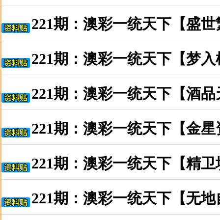
221期：澳彩一统天下【盛
221期：澳彩一统天下【梦
221期：澳彩一统天下【酒
221期：澳彩一统天下【金
221期：澳彩一统天下【精
221期：澳彩一统天下【无