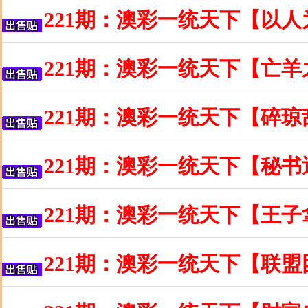
221期：澳彩一统天下【以
221期：澳彩一统天下【亡
221期：澳彩一统天下【碎
221期：澳彩一统天下【秘
221期：澳彩一统天下【王
221期：澳彩一统天下【联