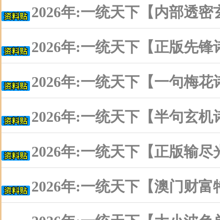
2026年:一统天下【内部透
2026年:一统天下【正版先
2026年:一统天下【一句
2026年:一统天下【半句玄
2026年:一统天下【正版
2026年:一统天下【澳门