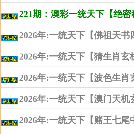
221期：澳彩一统天下【绝
2026年:一统天下【佛祖天
2026年:一统天下【猜生肖
2026年:一统天下【波色
2026年:一统天下【澳门
2026年:一统天下【赌王七