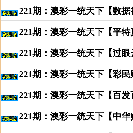
221期：澳彩一统天下【数
221期：澳彩一统天下【平
221期：澳彩一统天下【过
221期：澳彩一统天下【彩
221期：澳彩一统天下【百
221期：澳彩一统天下【中