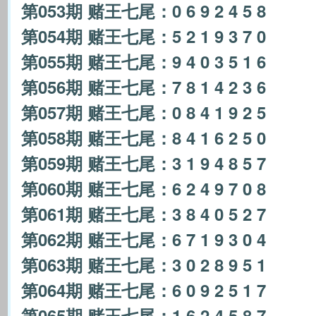
第053期 赌王七尾：0 6 9 2 4 5 8
第054期 赌王七尾：5 2 1 9 3 7 0
第055期 赌王七尾：9 4 0 3 5 1 6
第056期 赌王七尾：7 8 1 4 2 3 6
第057期 赌王七尾：0 8 4 1 9 2 5
第058期 赌王七尾：8 4 1 6 2 5 0
第059期 赌王七尾：3 1 9 4 8 5 7
第060期 赌王七尾：6 2 4 9 7 0 8
第061期 赌王七尾：3 8 4 0 5 2 7
第062期 赌王七尾：6 7 1 9 3 0 4
第063期 赌王七尾：3 0 2 8 9 5 1
第064期 赌王七尾：6 0 9 2 5 1 7
第065期 赌王七尾：1 6 2 4 5 8 7