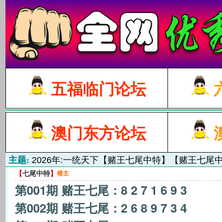
五福临门论坛
澳门东方论坛
主题:
2026年:一统天下【赌王七尾中特】【赌王七尾
【
七尾中特
】
楼主
第001期 赌王七尾：8 2 7 1 6 9 3
第002期 赌王七尾：2 6 8 9 7 3 4