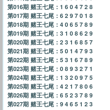
第016期 赌王七尾：1 6 0 4 7 2 8
第017期 赌王七尾：6 2 9 7 0 1 8
第018期 赌王七尾：4 0 6 5 7 8 9
第019期 赌王七尾：3 1 0 8 6 2 9
第020期 赌王七尾：2 3 1 6 8 5 7
第021期 赌王七尾：5 0 1 4 7 9 3
第022期 赌王七尾：5 3 1 6 7 8 9
第023期 赌王七尾：0 8 9 3 2 7 1
第024期 赌王七尾：1 3 2 0 9 7 5
第025期 赌王七尾：4 2 1 7 8 0 6
第026期 赌王七尾：6 5 2 3 7 8 9
第027期 赌王七尾：9 4 6 5 1 2 3