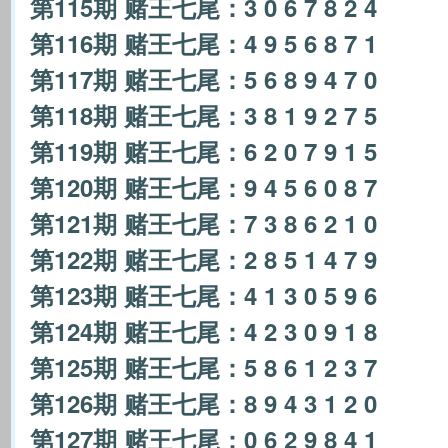
第115期 赌王七尾：3 0 6 7 8 2 4
第116期 赌王七尾：4 9 5 6 8 7 1
第117期 赌王七尾：5 6 8 9 4 7 0
第118期 赌王七尾：3 8 1 9 2 7 5
第119期 赌王七尾：6 2 0 7 9 1 5
第120期 赌王七尾：9 4 5 6 0 8 7
第121期 赌王七尾：7 3 8 6 2 1 0
第122期 赌王七尾：2 8 5 1 4 7 9
第123期 赌王七尾：4 1 3 0 5 9 6
第124期 赌王七尾：4 2 3 0 9 1 8
第125期 赌王七尾：5 8 6 1 2 3 7
第126期 赌王七尾：8 9 4 3 1 2 0
第127期 赌王七尾：0 6 2 9 8 4 1