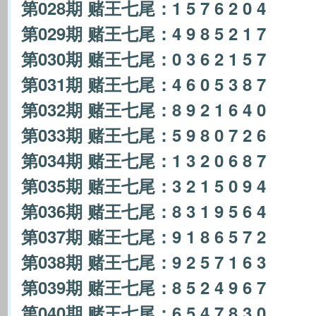
第028期 赌王七尾：1 5 7 6 2 0 4
第029期 赌王七尾：4 9 8 5 2 1 7
第030期 赌王七尾：0 3 6 2 1 5 7
第031期 赌王七尾：4 6 0 5 3 8 7
第032期 赌王七尾：8 9 2 1 6 4 0
第033期 赌王七尾：5 9 8 0 7 2 6
第034期 赌王七尾：1 3 2 0 6 8 7
第035期 赌王七尾：3 2 1 5 0 9 4
第036期 赌王七尾：8 3 1 9 5 6 4
第037期 赌王七尾：9 1 8 6 5 7 2
第038期 赌王七尾：9 2 5 7 1 6 3
第039期 赌王七尾：8 5 2 4 9 6 7
第040期 赌王七尾：6 5 4 7 8 3 0