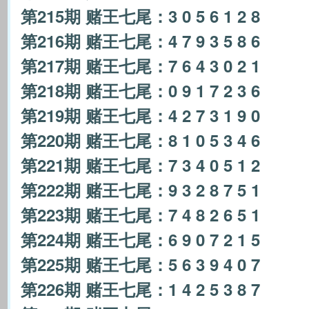
第215期 赌王七尾：3 0 5 6 1 2 8
第216期 赌王七尾：4 7 9 3 5 8 6
第217期 赌王七尾：7 6 4 3 0 2 1
第218期 赌王七尾：0 9 1 7 2 3 6
第219期 赌王七尾：4 2 7 3 1 9 0
第220期 赌王七尾：8 1 0 5 3 4 6
第221期 赌王七尾：7 3 4 0 5 1 2
第222期 赌王七尾：9 3 2 8 7 5 1
第223期 赌王七尾：7 4 8 2 6 5 1
第224期 赌王七尾：6 9 0 7 2 1 5
第225期 赌王七尾：5 6 3 9 4 0 7
第226期 赌王七尾：1 4 2 5 3 8 7