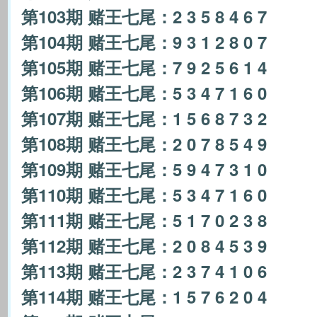
第103期 赌王七尾：2 3 5 8 4 6 7
第104期 赌王七尾：9 3 1 2 8 0 7
第105期 赌王七尾：7 9 2 5 6 1 4
第106期 赌王七尾：5 3 4 7 1 6 0
第107期 赌王七尾：1 5 6 8 7 3 2
第108期 赌王七尾：2 0 7 8 5 4 9
第109期 赌王七尾：5 9 4 7 3 1 0
第110期 赌王七尾：5 3 4 7 1 6 0
第111期 赌王七尾：5 1 7 0 2 3 8
第112期 赌王七尾：2 0 8 4 5 3 9
第113期 赌王七尾：2 3 7 4 1 0 6
第114期 赌王七尾：1 5 7 6 2 0 4