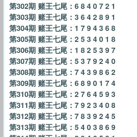
第302期 赌王七尾：6 8 4 0 7 2 1
第303期 赌王七尾：3 6 4 2 8 9 1
第304期 赌王七尾：1 7 9 4 3 6 8
第305期 赌王七尾：2 5 3 4 0 1 8
第306期 赌王七尾：1 8 2 5 3 9 7
第307期 赌王七尾：5 3 7 9 2 4 0
第308期 赌王七尾：7 4 3 9 8 6 2
第309期 赌王七尾：6 8 9 0 1 7 4
第310期 赌王七尾：2 7 6 4 5 9 3
第311期 赌王七尾：7 9 2 3 4 0 8
第312期 赌王七尾：7 8 3 9 2 4 5
第313期 赌王七尾：5 4 0 3 8 6 9