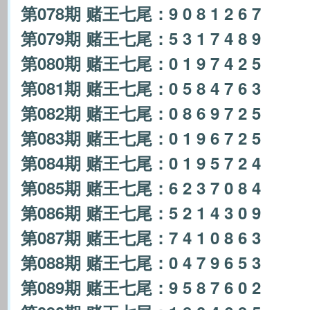
第078期 赌王七尾：9 0 8 1 2 6 7
第079期 赌王七尾：5 3 1 7 4 8 9
第080期 赌王七尾：0 1 9 7 4 2 5
第081期 赌王七尾：0 5 8 4 7 6 3
第082期 赌王七尾：0 8 6 9 7 2 5
第083期 赌王七尾：0 1 9 6 7 2 5
第084期 赌王七尾：0 1 9 5 7 2 4
第085期 赌王七尾：6 2 3 7 0 8 4
第086期 赌王七尾：5 2 1 4 3 0 9
第087期 赌王七尾：7 4 1 0 8 6 3
第088期 赌王七尾：0 4 7 9 6 5 3
第089期 赌王七尾：9 5 8 7 6 0 2