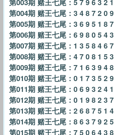
第003期 赌王七尾：5 7 9 6 3 2 1
第004期 赌王七尾：3 4 8 7 2 0 9
第005期 赌王七尾：3 6 9 5 1 8 7
第006期 赌王七尾：6 9 8 0 5 4 3
第007期 赌王七尾：1 3 5 8 4 6 7
第008期 赌王七尾：4 7 0 8 1 5 3
第009期 赌王七尾：7 1 6 3 9 4 8
第010期 赌王七尾：0 1 7 3 5 2 9
第011期 赌王七尾：0 6 9 3 2 4 1
第012期 赌王七尾：0 1 9 8 2 3 7
第013期 赌王七尾：2 6 8 7 5 1 4
第014期 赌王七尾：8 6 3 7 9 2 5
第015期 赌王七尾：7 5 0 6 4 3 8