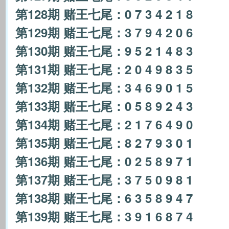
第128期 赌王七尾：0 7 3 4 2 1 8
第129期 赌王七尾：3 7 9 4 2 0 6
第130期 赌王七尾：9 5 2 1 4 8 3
第131期 赌王七尾：2 0 4 9 8 3 5
第132期 赌王七尾：3 4 6 9 0 1 5
第133期 赌王七尾：0 5 8 9 2 4 3
第134期 赌王七尾：2 1 7 6 4 9 0
第135期 赌王七尾：8 2 7 9 3 0 1
第136期 赌王七尾：0 2 5 8 9 7 1
第137期 赌王七尾：3 7 5 0 9 8 1
第138期 赌王七尾：6 3 5 8 9 4 7
第139期 赌王七尾：3 9 1 6 8 7 4