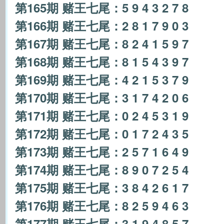
第165期 赌王七尾：5 9 4 3 2 7 8
第166期 赌王七尾：2 8 1 7 9 0 3
第167期 赌王七尾：8 2 4 1 5 9 7
第168期 赌王七尾：8 1 5 4 3 9 7
第169期 赌王七尾：4 2 1 5 3 7 9
第170期 赌王七尾：3 1 7 4 2 0 6
第171期 赌王七尾：0 2 4 5 3 1 9
第172期 赌王七尾：0 1 7 2 4 3 5
第173期 赌王七尾：2 5 7 1 6 4 9
第174期 赌王七尾：8 9 0 7 2 5 4
第175期 赌王七尾：3 8 4 2 6 1 7
第176期 赌王七尾：8 2 5 9 4 6 3
第177期 赌王七尾：3 1 9 4 8 5 7